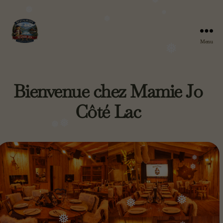
❅
❅
❅
❅
Menu
Chez
Mamie
❅
❅
Jo
❅
Bienvenue chez Mamie Jo
Côté Lac
❅
❅
❅
❅
❅