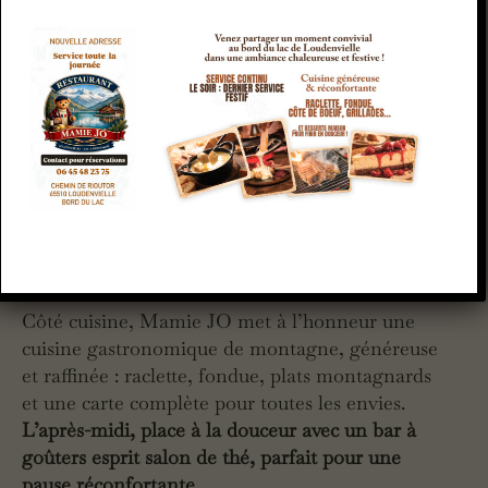
Une cuisine qui rassemble
Côté cuisine, Mamie JO met à l’honneur une
cuisine gastronomique de montagne, généreuse
et raffinée : raclette, fondue, plats montagnards
et une carte complète pour toutes les envies.
L’après-midi, place à la douceur avec un bar à
goûters esprit salon de thé, parfait pour une
pause réconfortante.