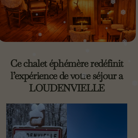
❅
❅
❅
❅
❅
❅
❅
❅
❅
❅
Ce chalet éphémère redéfinit
❅
❅
❅
l’expérience de votre séjour a
❅
❅
LOUDENVIELLE
❅
❅
❅