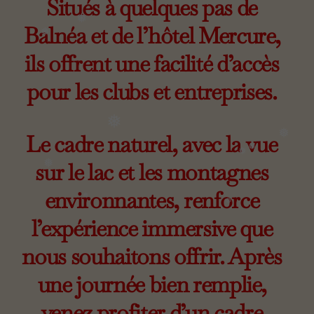
Situés à quelques pas de
❅
❅
❅
Balnéa et de l’hôtel Mercure,
ils offrent une facilité d’accès
❅
pour les clubs et entreprises.
❅
Le cadre naturel, avec la vue
sur le lac et les montagnes
❅
❅
environnantes, renforce
❅
l’expérience immersive que
❅
nous souhaitons offrir. Après
❅
une journée bien remplie,
venez profiter d’un cadre