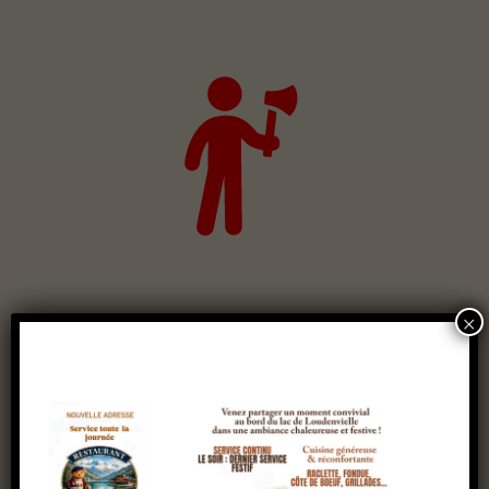
×
Lancé de hache