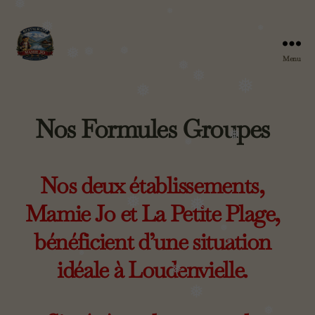
❅
❅
❅
Menu
Chez
❅
Mamie
❅
❅
❅
❅
Jo
Nos Formules Groupes
❅
❅
❅
❅
Nos deux établissements,
❅
Mamie Jo et La Petite Plage,
❅
bénéficient d’une situation
❅
❅
idéale à Loudenvielle.
❅
❅