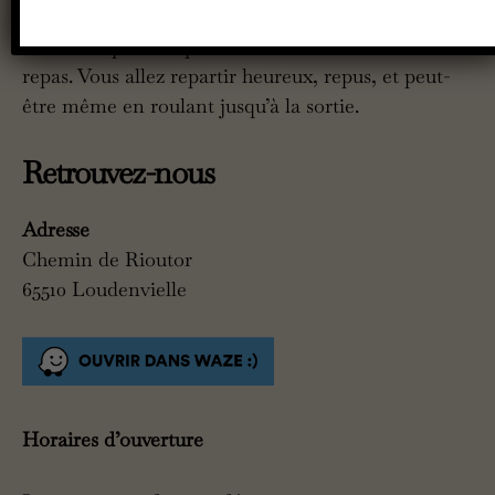
d’héritage ! Entre les montagnes, les assiettes
sont aussi pleines que vos estomacs à la fin du
repas. Vous allez repartir heureux, repus, et peut-
être même en roulant jusqu’à la sortie.
Retrouvez-nous
Adresse
Chemin de Rioutor
65510 Loudenvielle
Horaires d’ouverture