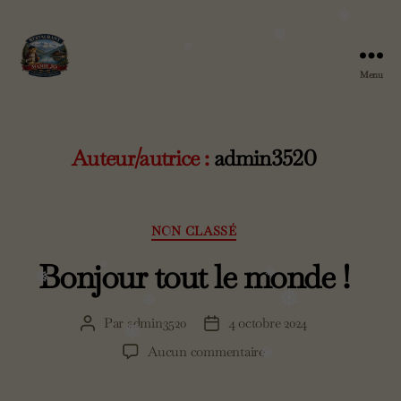
❅
❅
❅
Menu
Chez
Mamie
Jo
Auteur/autrice :
admin3520
Catégories
NON CLASSÉ
❅
Bonjour tout le monde !
❅
❅
❅
❅
❅
Par
admin3520
4 octobre 2024
Auteur
Date
❅
de
de
sur
Aucun commentaire
❅
l’article
l’article
Bonjour
tout