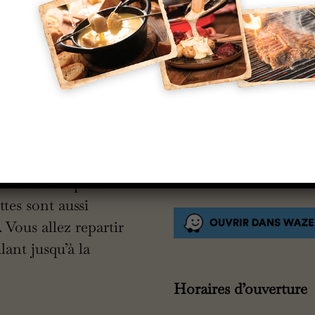
Retrouvez-n
me si Mamie elle-
Adresse
nce chalet, feu de
Chemin de Rioutor
t un peu comme une
65510 Loudenvielle
ons sur les parts
ttes sont aussi
 Vous allez repartir
ant jusqu’à la
Horaires d’ouverture