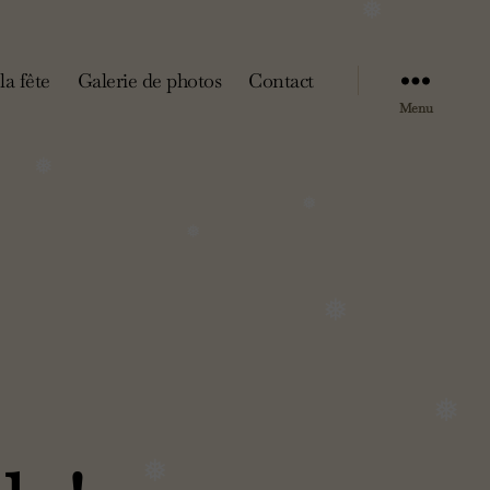
❅
la fête
Galerie de photos
Contact
Menu
❅
❅
❅
❅
❅