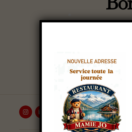
Bon
❅
❅
Au
de
l’a
❅
Bienven
Modifie
❅
Instagram
E-
mail