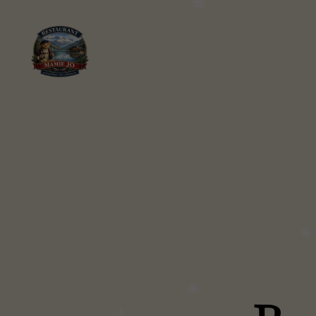
❅
Chez
Mamie
Jo
❅
❅