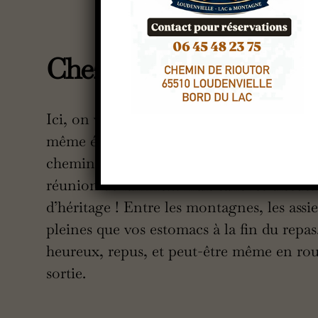
Chez Mamie Jo
Ici, on vous sert des plats généreux, com
même était derrière les fourneaux. Ambia
cheminée et odeur de plats mijotés, c’es
réunion de famille… mais sans les discussi
d’héritage ! Entre les montagnes, les assie
pleines que vos estomacs à la fin du repas.
heureux, repus, et peut-être même en roul
sortie.