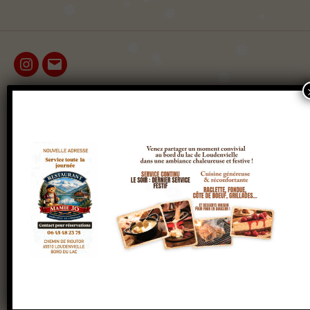
❅
❅
❅
❅
❅
❅
❅
❅
❅
Instagram
E-
❅
mail
❅
Chez Mamie Jo
❅
❅
Ici, on vous sert des plats généreux, comme si
❅
Mamie elle-même était derrière les fourneaux.
Ambiance chalet, feu de cheminée et odeur de
❅
❅
❅
❅
plats mijotés, c’est un peu comme une réunion
❅
de famille… mais sans les discussions sur les parts
❅
d’héritage ! Entre les montagnes, les assiettes
sont aussi pleines que vos estomacs à la fin du
repas. Vous allez repartir heureux, repus, et peut-