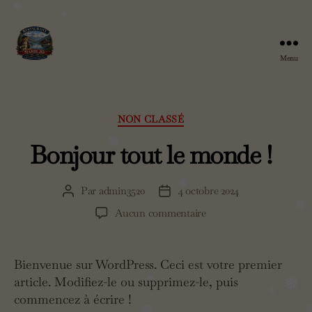
❅
❅
Menu
Chez
Mamie
Catégories
NON CLASSÉ
Jo
❅
Bonjour tout le monde !
❅
Par
admin3520
4 octobre 2024
Auteur
Date
de
de
❅
sur
Aucun commentaire
l’article
l’article
Bonjour
tout
le
Bienvenue sur WordPress. Ceci est votre premier
monde !
article. Modifiez-le ou supprimez-le, puis
❅
❅
❅
commencez à écrire !